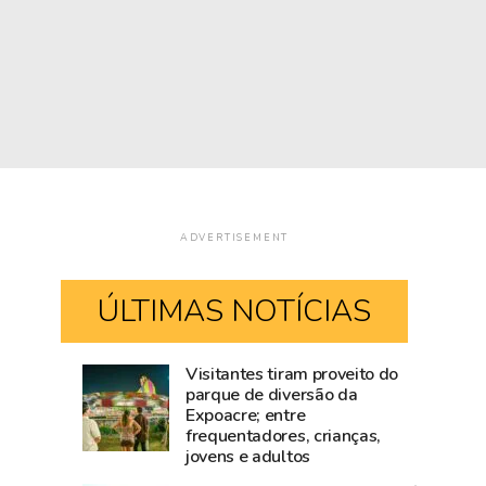
ADVERTISEMENT
ÚLTIMAS NOTÍCIAS
Visitantes tiram proveito do
Mailza
Blog
parque de diversão da
Expoacre; entre
tieta
do
frequentadores, crianças,
Ana
Accioly:
jovens e adultos
Castela
Tarauacá