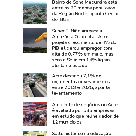
Bairro de Sena Madureira está
e
perde
entre os 20 menos populosos
diz
Carlos
da Região Norte, aponta Censo
que
Pinto,
do IBGE
show
criador
Super El Niño ameaça a
da
do
Amazônia Ocidental: Acre
cantora
Shampoo
projeta crescimento de 4% do
foi
Esperança
PIB e liderou empregos com
um
e
alta de 0,77% em maio, mas
seca e Selic em 14% ligam
dos
símbolo
alerta no estado
grandes
do
sucesso
empreendedorismo
Acre destinou 7,1% do
orçamento a investimentos
da
amazônico
entre 2019 e 2025, aponta
Expoacre
levantamento
2026
Ambiente de negócios no Acre
é avaliado por 586 empresas
em estudo que reúne dados de
12 municípios
Salto histórico na educação