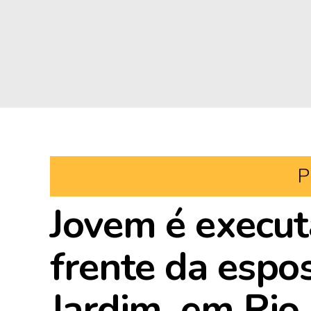
P
Jovem é execut
frente da espo
Jardim, em Rio