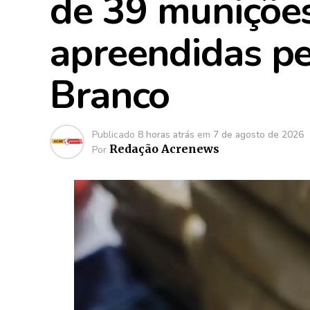
de 39 munições
apreendidas p
Branco
Publicado
8 horas atrás
em
7 de agosto de 2026
Redação Acrenews
Por