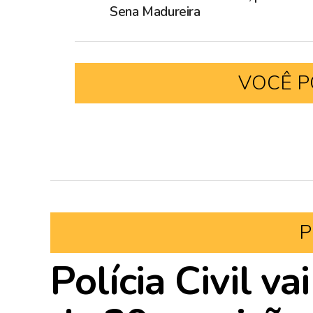
Sena Madureira
VOCÊ P
P
Polícia Civil va