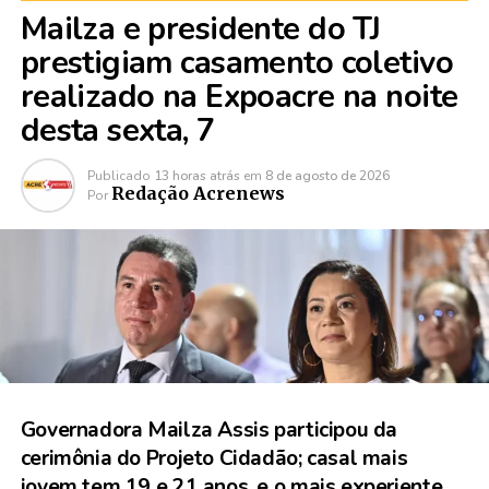
Mailza e presidente do TJ
prestigiam casamento coletivo
realizado na Expoacre na noite
desta sexta, 7
Publicado
13 horas atrás
em
8 de agosto de 2026
Redação Acrenews
Por
Governadora Mailza Assis participou da
cerimônia do Projeto Cidadão; casal mais
jovem tem 19 e 21 anos, e o mais experiente,