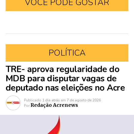
VOCÊ PODE GOSTAR
POLÍTICA
TRE- aprova regularidade do
MDB para disputar vagas de
deputado nas eleições no Acre
Publicado
1 dia atrás
em
7 de agosto de 2026
Redação Acrenews
Por