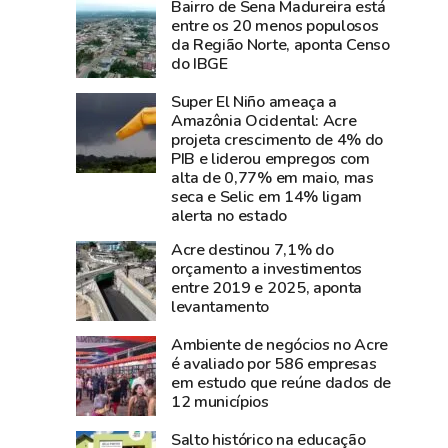
Bairro de Sena Madureira está
e
perde
entre os 20 menos populosos
diz
Carlos
da Região Norte, aponta Censo
que
Pinto,
do IBGE
show
criador
Super El Niño ameaça a
da
do
Amazônia Ocidental: Acre
cantora
Shampoo
projeta crescimento de 4% do
foi
Esperança
PIB e liderou empregos com
um
e
alta de 0,77% em maio, mas
seca e Selic em 14% ligam
dos
símbolo
alerta no estado
grandes
do
sucesso
empreendedorismo
Acre destinou 7,1% do
orçamento a investimentos
da
amazônico
entre 2019 e 2025, aponta
Expoacre
levantamento
2026
Ambiente de negócios no Acre
é avaliado por 586 empresas
em estudo que reúne dados de
12 municípios
Salto histórico na educação