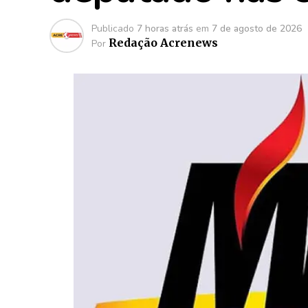
Publicado
7 horas atrás
em
7 de agosto de 2026
Redação Acrenews
Por