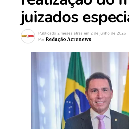
juizados especi
Publicado
2 meses atrás
em
2 de junho de 2026
Redação Acrenews
Por