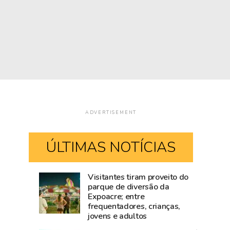
ADVERTISEMENT
ÚLTIMAS NOTÍCIAS
Visitantes tiram proveito do
Mailza
Blog
parque de diversão da
Expoacre; entre
tieta
do
frequentadores, crianças,
Ana
Accioly:
jovens e adultos
Castela
Tarauacá