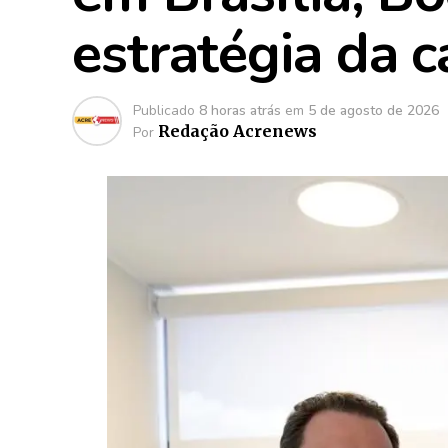
estratégia da 
Publicado
8 horas atrás
em
5 de agosto de 2026
Redação Acrenews
Por