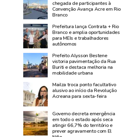
3,8
média
chegada de participantes à
Convenção Avança Acre em Rio
bilhões
nacional
Branco
e
e
lidera
Norte
Prefeitura lança Contrata + Rio
produção
registra
Branco e amplia oportunidades
para MEIs e trabalhadores
agropecuária
alta
autônomos
do
de
Acre
2,3%
Prefeito Alysson Bestene
na
vistoria pavimentação da Rua
Buriti e destaca melhoria na
atividade
mobilidade urbana
econômica
Mailza troca ponto facultativo
alusivo ao início da Revolução
Acreana para sexta-feira
Governo decreta emergência
em todo o estado após seca
atingir 66,7% do território e
prever agravamento com El