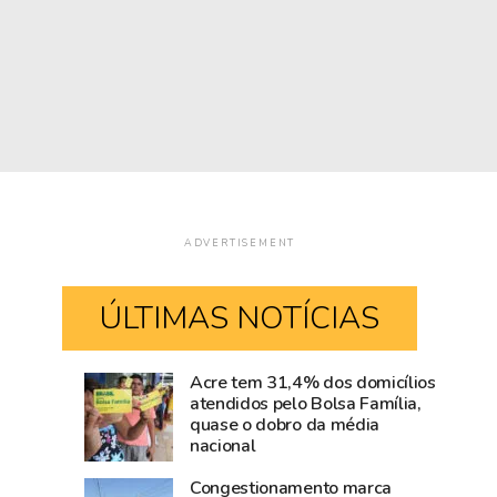
ADVERTISEMENT
ÚLTIMAS NOTÍCIAS
Acre tem 31,4% dos domicílios
Rio
Amazônia
atendidos pelo Bolsa Família,
quase o dobro da média
Branco
cresce
nacional
movimenta
acima
R$
da
Congestionamento marca