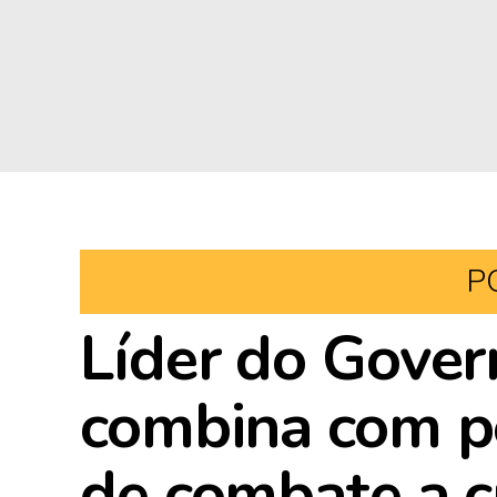
P
Líder do Gover
combina com pe
de combate a c