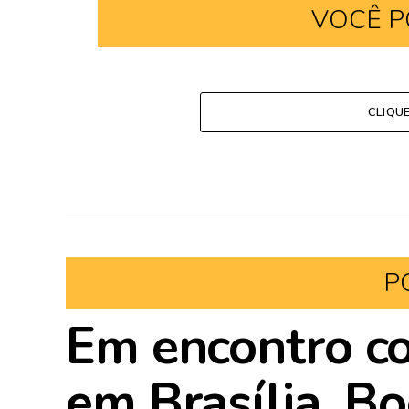
VOCÊ P
CLIQU
P
Em encontro c
em Brasília, B