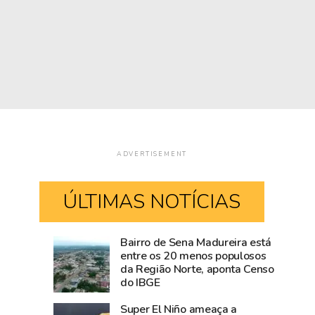
ADVERTISEMENT
ÚLTIMAS NOTÍCIAS
Bairro de Sena Madureira está
Blog
Visitantes
entre os 20 menos populosos
da Região Norte, aponta Censo
do
tiram
do IBGE
Accioly:
proveito
Tarauacá
do
Super El Niño ameaça a