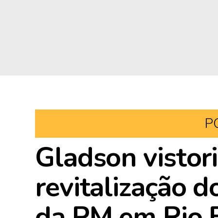
P
Gladson vistor
revitalização 
da PM em Rio 