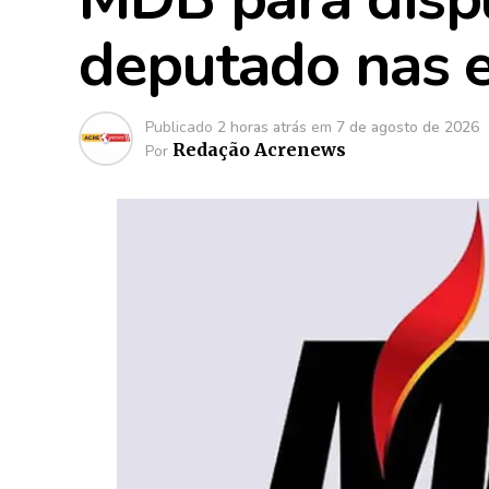
deputado nas e
Publicado
2 horas atrás
em
7 de agosto de 2026
Redação Acrenews
Por