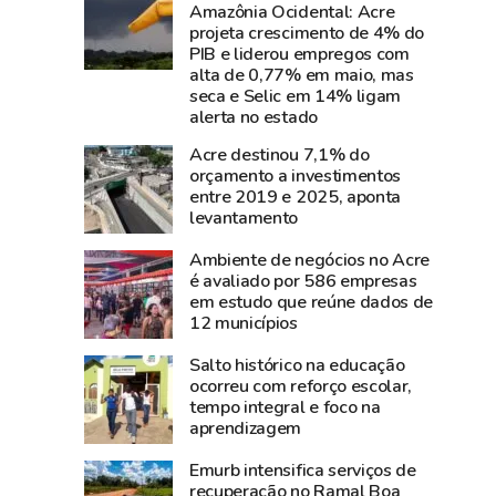
perde
parque
Amazônia Ocidental: Acre
projeta crescimento de 4% do
Carlos
de
PIB e liderou empregos com
Pinto,
diversão
alta de 0,77% em maio, mas
criador
da
seca e Selic em 14% ligam
do
Expoacre;
alerta no estado
Shampoo
entre
Acre destinou 7,1% do
Esperança
frequentadores,
orçamento a investimentos
e
crianças,
entre 2019 e 2025, aponta
levantamento
símbolo
jovens
do
e
Ambiente de negócios no Acre
empreendedorismo
adultos
é avaliado por 586 empresas
amazônico
em estudo que reúne dados de
12 municípios
Salto histórico na educação
ocorreu com reforço escolar,
tempo integral e foco na
aprendizagem
Emurb intensifica serviços de
recuperação no Ramal Boa