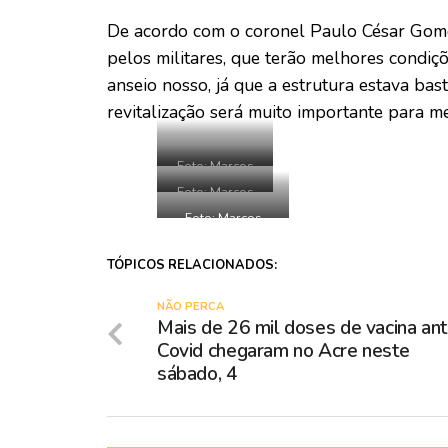
De acordo com o coronel Paulo César Gome
pelos militares, que terão melhores condiç
anseio nosso, já que a estrutura estava bas
revitalização será muito importante para me
Foto: Marcos
Vicentti/Secom
Foto: Marcos
Vicentti/Secom
Foto: Marcos
Vicentti/Secom
TÓPICOS RELACIONADOS:
NÃO PERCA
Mais de 26 mil doses de vacina ant
Covid chegaram no Acre neste
sábado, 4