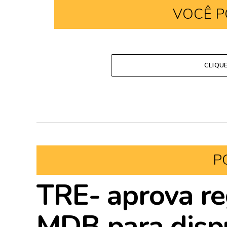
VOCÊ P
CLIQU
P
TRE- aprova re
MDB para disp