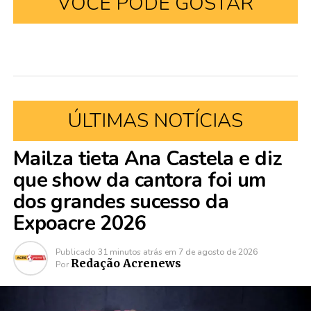
VOCÊ PODE GOSTAR
ÚLTIMAS NOTÍCIAS
Mailza tieta Ana Castela e diz
que show da cantora foi um
dos grandes sucesso da
Expoacre 2026
Publicado
31 minutos atrás
em
7 de agosto de 2026
Redação Acrenews
Por