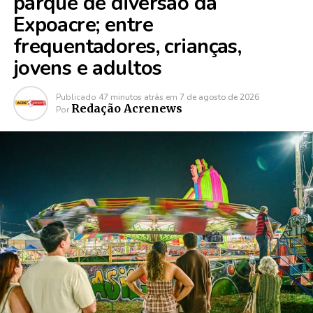
parque de diversão da
Expoacre; entre
frequentadores, crianças,
jovens e adultos
Publicado
47 minutos atrás
em
7 de agosto de 2026
Redação Acrenews
Por