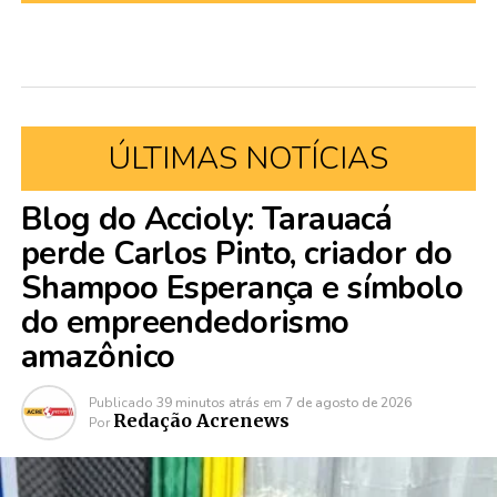
ÚLTIMAS NOTÍCIAS
Blog do Accioly: Tarauacá
perde Carlos Pinto, criador do
Shampoo Esperança e símbolo
do empreendedorismo
amazônico
Publicado
39 minutos atrás
em
7 de agosto de 2026
Redação Acrenews
Por