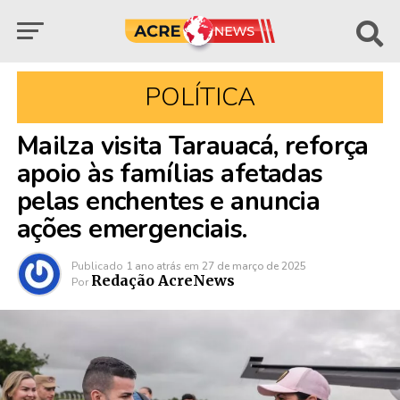
POLÍTICA
Mailza visita Tarauacá, reforça
apoio às famílias afetadas
pelas enchentes e anuncia
ações emergenciais.
Publicado
1 ano atrás
em
27 de março de 2025
Redação AcreNews
Por