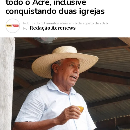
todo o Acre, inclusive
conquistando duas igrejas
Publicado
13 minutos atrás
em
6 de agosto de 2026
Redação Acrenews
Por