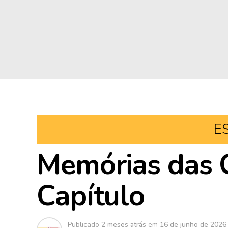
E
Memórias das 
Capítulo
Publicado
2 meses atrás
em
16 de junho de 2026