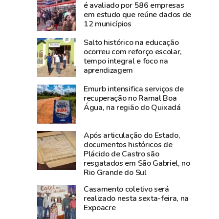
está
a
é avaliado por 586 empresas
em estudo que reúne dados de
entre
Amazônia
12 municípios
os
Ocidental:
20
Acre
Salto histórico na educação
menos
projeta
ocorreu com reforço escolar,
tempo integral e foco na
populosos
crescimento
aprendizagem
da
de
Região
4%
Emurb intensifica serviços de
Norte,
do
recuperação no Ramal Boa
Água, na região do Quixadá
aponta
PIB
Censo
e
do
liderou
Após articulação do Estado,
IBGE
empregos
documentos históricos de
Plácido de Castro são
com
resgatados em São Gabriel, no
alta
Rio Grande do Sul
de
Casamento coletivo será
0,77%
realizado nesta sexta-feira, na
em
Expoacre
maio,