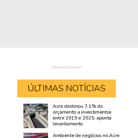
ADVERTISEMENT
ÚLTIMAS NOTÍCIAS
Acre destinou 7,1% do
Bairro
Super
orçamento a investimentos
entre 2019 e 2025, aponta
de
El
levantamento
Sena
Niño
Madureira
ameaça
Ambiente de negócios no Acre