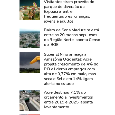
Visitantes tiram proveito do
aposta
e
parque de diversão da
em
diz
Expoacre; entre
Dia
que
frequentadores, crianças,
dos
show
jovens e adultos
Pais
da
Bairro de Sena Madureira está
aquecido
cantora
entre os 20 menos populosos
e
foi
da Região Norte, aponta Censo
do IBGE
66%
um
dos
dos
Super El Niño ameaça a
empresários
grandes
Amazônia Ocidental: Acre
esperam
sucesso
projeta crescimento de 4% do
PIB e liderou empregos com
aumento
da
alta de 0,77% em maio, mas
nas
Expoacre
seca e Selic em 14% ligam
vendas
2026
alerta no estado
Acre destinou 7,1% do
orçamento a investimentos
entre 2019 e 2025, aponta
levantamento