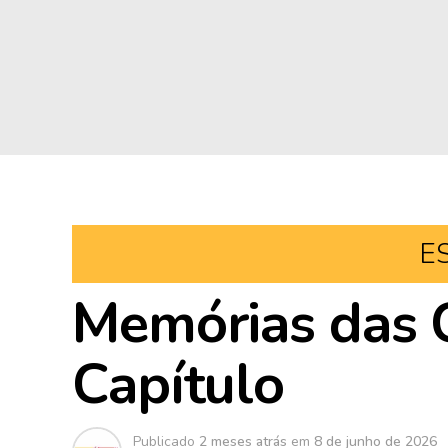
E
Memórias das 
Capítulo
Publicado
2 meses atrás
em
8 de junho de 2026