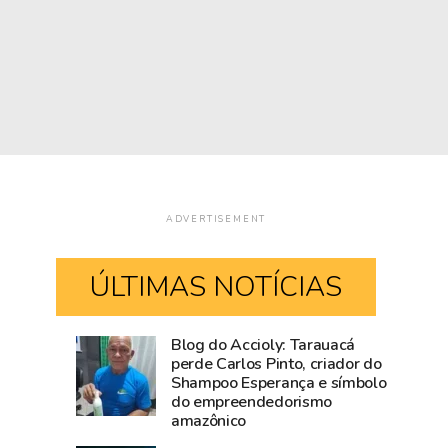
ADVERTISEMENT
ÚLTIMAS NOTÍCIAS
Blog do Accioly: Tarauacá
Comércio
Mailza
perde Carlos Pinto, criador do
Shampoo Esperança e símbolo
de
tieta
do empreendedorismo
Rio
Ana
amazônico
Branco
Castela