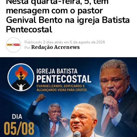
Nesta quarta-feira, 5, tem
mensagem com o pastor
Genival Bento na igreja Batista
Pentecostal
Publicado
2 dias atrás
em
5 de agosto de 2026
Redação Acrenews
Por