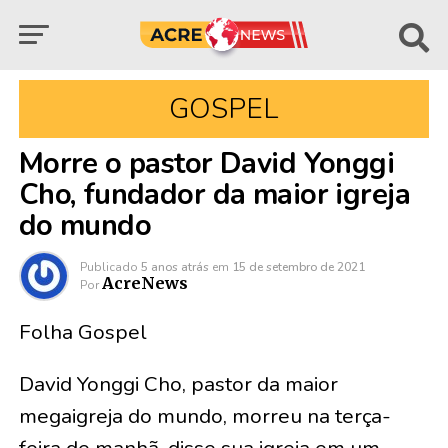
GOSPEL
Morre o pastor David Yonggi
Cho, fundador da maior igreja
do mundo
Publicado
5 anos atrás
em
15 de setembro de 2021
AcreNews
Por
Folha Gospel
David Yonggi Cho, pastor da maior
megaigreja do mundo, morreu na terça-