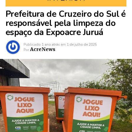
Prefeitura de Cruzeiro do Sul é
responsável pela limpeza do
espaço da Expoacre Juruá
Publicado
1 ano atrás
em
1 de julho de 2025
AcreNews
Por