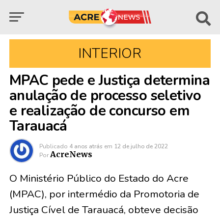
INTERIOR
MPAC pede e Justiça determina
anulação de processo seletivo
e realização de concurso em
Tarauacá
Publicado
4 anos atrás
em
12 de julho de 2022
AcreNews
Por
O Ministério Público do Estado do Acre
(MPAC), por intermédio da Promotoria de
Justiça Cível de Tarauacá, obteve decisão