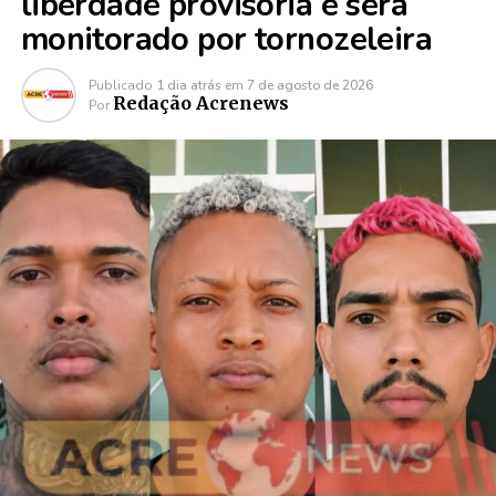
liberdade provisória e será
monitorado por tornozeleira
Publicado
1 dia atrás
em
7 de agosto de 2026
Redação Acrenews
Por