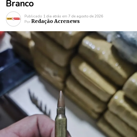
Branco
Publicado
1 dia atrás
em
7 de agosto de 2026
Redação Acrenews
Por