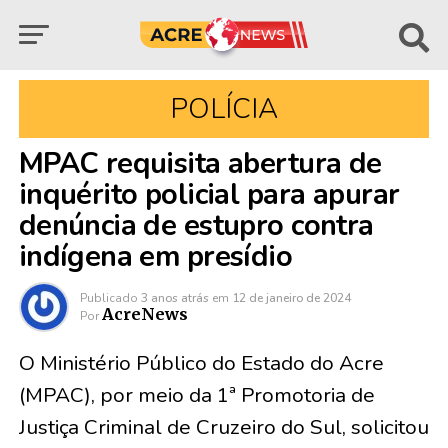
POLÍCIA
MPAC requisita abertura de
inquérito policial para apurar
denúncia de estupro contra
indígena em presídio
Publicado
3 anos atrás
em
12 de janeiro de 2024
AcreNews
Por
O Ministério Público do Estado do Acre
(MPAC), por meio da 1ª Promotoria de
Justiça Criminal de Cruzeiro do Sul, solicitou