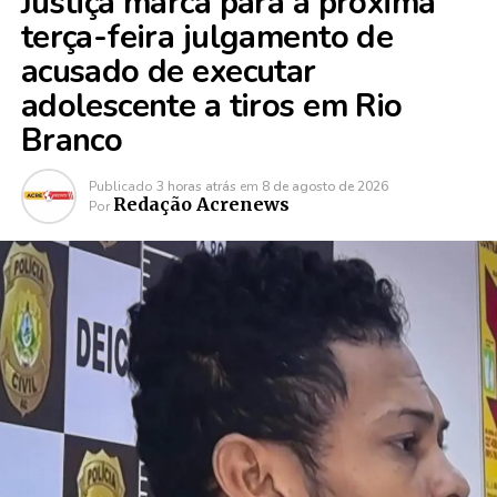
Justiça marca para a próxima
terça-feira julgamento de
acusado de executar
adolescente a tiros em Rio
Branco
Publicado
3 horas atrás
em
8 de agosto de 2026
Redação Acrenews
Por