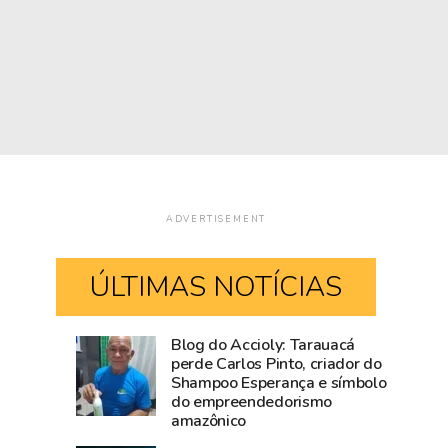
ADVERTISEMENT
ÚLTIMAS NOTÍCIAS
Blog do Accioly: Tarauacá
Comércio
Mailza
perde Carlos Pinto, criador do
Shampoo Esperança e símbolo
de
tieta
do empreendedorismo
Rio
Ana
amazônico
Branco
Castela