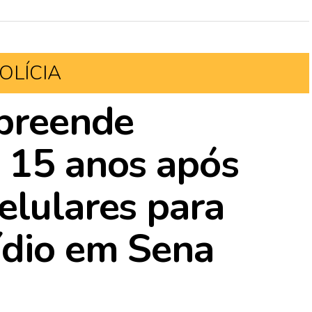
OLÍCIA
apreende
 15 anos após
elulares para
ídio em Sena