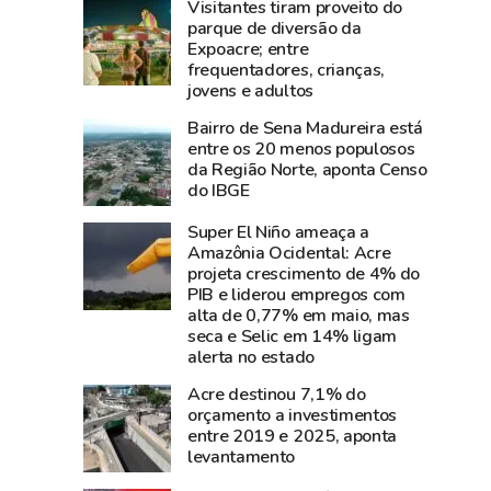
Visitantes tiram proveito do
aposta
e
parque de diversão da
em
diz
Expoacre; entre
Dia
que
frequentadores, crianças,
dos
show
jovens e adultos
Pais
da
Bairro de Sena Madureira está
aquecido
cantora
entre os 20 menos populosos
e
foi
da Região Norte, aponta Censo
do IBGE
66%
um
dos
dos
Super El Niño ameaça a
empresários
grandes
Amazônia Ocidental: Acre
esperam
sucesso
projeta crescimento de 4% do
PIB e liderou empregos com
aumento
da
alta de 0,77% em maio, mas
nas
Expoacre
seca e Selic em 14% ligam
vendas
2026
alerta no estado
Acre destinou 7,1% do
orçamento a investimentos
entre 2019 e 2025, aponta
levantamento