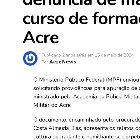
curso de forma
Acre
Publicado
2 anos atrás
em
15 de maio de 2024
AcreNews
Por
O Ministério Público Federal (MPF) enviou 
solicitando providências para apuração de 
ministrado pela Academia da Polícia Milita
Militar do Acre.
O documento, encaminhado pelo procurador
Costa Almeida Dias, apresenta os relatos d
cultura degradante e humilhante se perpet