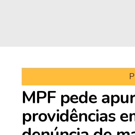
P
MPF pede apur
providências e
denúncia de m