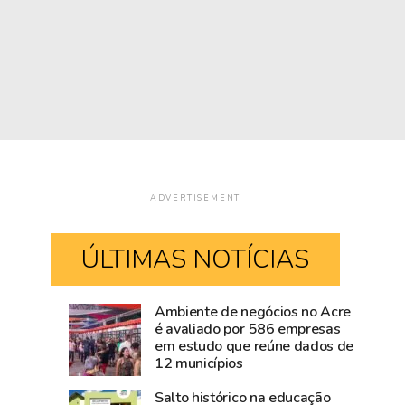
ADVERTISEMENT
ÚLTIMAS NOTÍCIAS
Ambiente de negócios no Acre
Super
Acre
é avaliado por 586 empresas
em estudo que reúne dados de
El
destinou
12 municípios
Niño
7,1%
ameaça
do
Salto histórico na educação