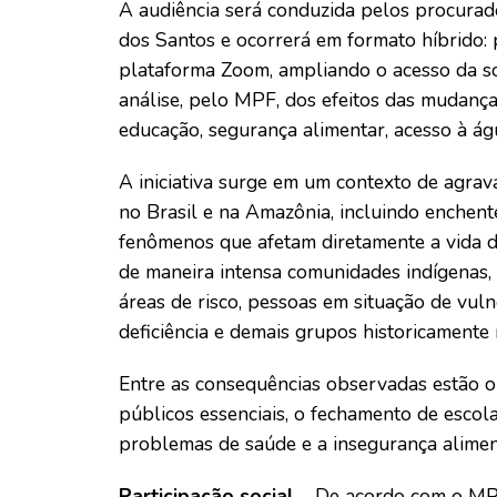
A audiência será conduzida pelos procurad
dos Santos e ocorrerá em formato híbrido: p
plataforma Zoom, ampliando o acesso da so
análise, pelo MPF, dos efeitos das mudança
educação, segurança alimentar, acesso à águ
A iniciativa surge em um contexto de agrav
no Brasil e na Amazônia, incluindo enchent
fenômenos que afetam diretamente a vida d
de maneira intensa comunidades indígenas, r
áreas de risco, pessoas em situação de vul
deficiência e demais grupos historicamente m
Entre as consequências observadas estão o 
públicos essenciais, o fechamento de escol
problemas de saúde e a insegurança aliment
Participação social
– De acordo com o MPF,