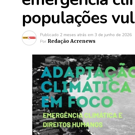
populações vul
Publicado
2 meses atrás
em
3 de junho de 2026
Redação Acrenews
Por