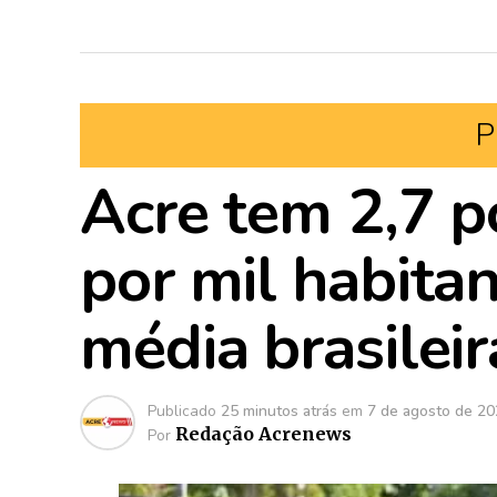
P
Acre tem 2,7 po
por mil habitan
média brasileir
Publicado
25 minutos atrás
em
7 de agosto de 2
Redação Acrenews
Por