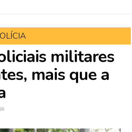
OLÍCIA
liciais militares
tes, mais que a
a
026