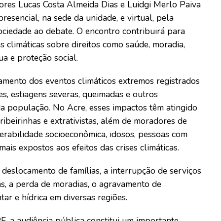
ores Lucas Costa Almeida Dias e Luidgi Merlo Paiva
resencial, na sede da unidade, e virtual, pela
ciedade ao debate. O encontro contribuirá para
s climáticas sobre direitos como saúde, moradia,
a e proteção social.
amento dos eventos climáticos extremos registrados
es, estiagens severas, queimadas e outros
a população. No Acre, esses impactos têm atingido
ibeirinhas e extrativistas, além de moradores de
nerabilidade socioeconômica, idosos, pessoas com
ais expostos aos efeitos das crises climáticas.
deslocamento de famílias, a interrupção de serviços
as, a perda de moradias, o agravamento de
ar e hídrica em diversas regiões.
 a audiência pública constitui um importante