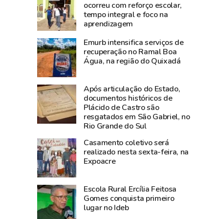
a
orçamento
ocorreu com reforço escolar,
tempo integral e foco na
Amazônia
a
aprendizagem
Ocidental:
investimentos
Acre
entre
Emurb intensifica serviços de
projeta
2019
recuperação no Ramal Boa
Água, na região do Quixadá
crescimento
e
de
2025,
4%
aponta
Após articulação do Estado,
do
levantamento
documentos históricos de
Plácido de Castro são
PIB
resgatados em São Gabriel, no
e
Rio Grande do Sul
liderou
Casamento coletivo será
empregos
realizado nesta sexta-feira, na
com
Expoacre
alta
de
Escola Rural Ercília Feitosa
0,77%
Gomes conquista primeiro
em
lugar no Ideb
maio,