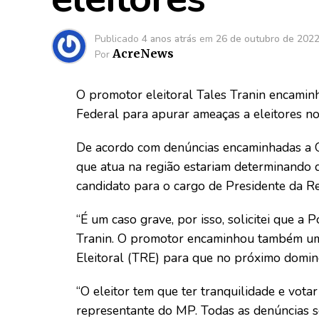
Publicado
4 anos atrás
em
26 de outubro de 202
AcreNews
Por
O promotor eleitoral Tales Tranin encaminh
Federal para apurar ameaças a eleitores n
De acordo com denúncias encaminhadas a 
que atua na região estariam determinando
candidato para o cargo de Presidente da R
“É um caso grave, por isso, solicitei que a 
Tranin. O promotor encaminhou também um 
Eleitoral (TRE) para que no próximo domin
“O eleitor tem que ter tranquilidade e vota
representante do MP. Todas as denúncias s