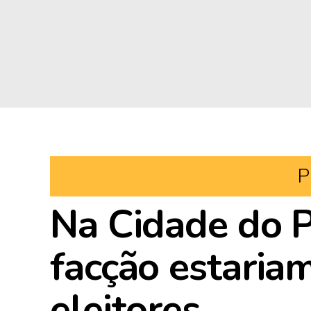
P
Na Cidade do 
facção estari
eleitores