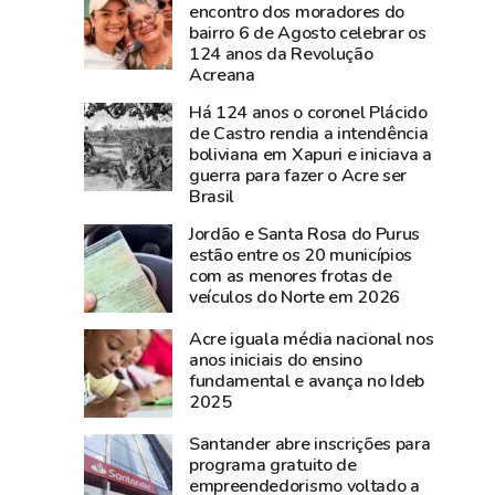
documentos
nesta
encontro dos moradores do
bairro 6 de Agosto celebrar os
históricos
sexta-
124 anos da Revolução
de
feira,
Acreana
Plácido
na
Há 124 anos o coronel Plácido
de
Expoacre
de Castro rendia a intendência
Castro
boliviana em Xapuri e iniciava a
são
guerra para fazer o Acre ser
resgatados
Brasil
em
Jordão e Santa Rosa do Purus
São
estão entre os 20 municípios
Gabriel,
com as menores frotas de
veículos do Norte em 2026
no
Rio
Acre iguala média nacional nos
Grande
anos iniciais do ensino
do
fundamental e avança no Ideb
2025
Sul
Santander abre inscrições para
programa gratuito de
empreendedorismo voltado a