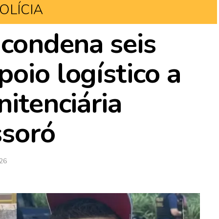
OLÍCIA
 condena seis
oio logístico a
nitenciária
ssoró
026