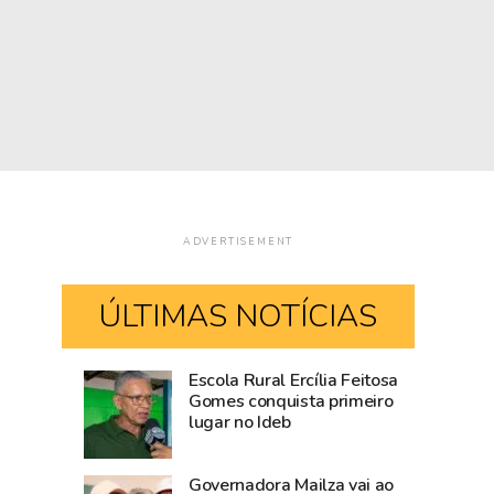
ADVERTISEMENT
ÚLTIMAS NOTÍCIAS
Escola Rural Ercília Feitosa
Após
Casamento
Gomes conquista primeiro
lugar no Ideb
articulação
coletivo
do
será
Estado,
realizado
Governadora Mailza vai ao