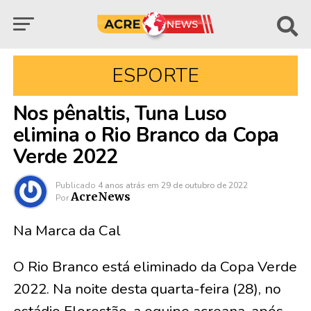
ESPORTE
Nos pênaltis, Tuna Luso
elimina o Rio Branco da Copa
Verde 2022
Publicado
4 anos atrás
em
29 de outubro de 2022
AcreNews
Por
Na Marca da Cal
O Rio Branco está eliminado da Copa Verde
2022. Na noite desta quarta-feira (28), no