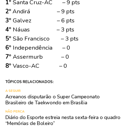
1º
Santa Cruz-AC – 9 pts
2º
Andirá – 9 pts
3º
Galvez – 6 pts
4º
Náuas – 3 pts
5º
São Francisco – 3 pts
6º
Independência – 0
7º
Assermurb – 0
8º
Vasco-AC – 0
TÓPICOS RELACIONADOS:
A SEGUIR
Acreanos disputarão o Super Campeonato
Brasileiro de Taekwondo em Brasília
NÃO PERCA
Diário do Esporte estreia nesta sexta-feira o quadro
“Memórias de Boleiro”