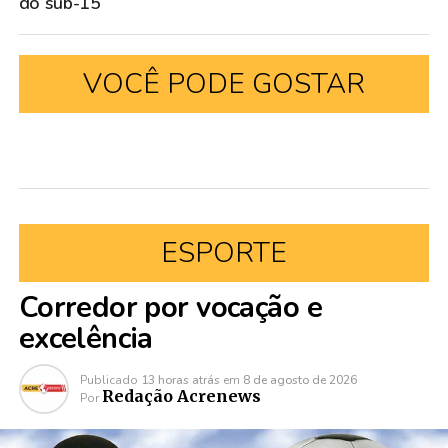
do sub-15
VOCÊ PODE GOSTAR
ESPORTE
Corredor por vocação e
excelência
Publicado
13 horas atrás
em
8 de agosto de 2026
Redação Acrenews
Por