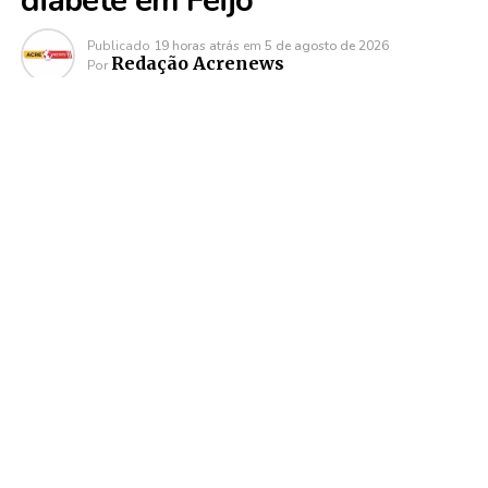
diabete em Feijó
Publicado
19 horas atrás
em
5 de agosto de 2026
Redação Acrenews
Por