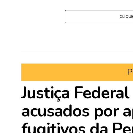
CLIQU
P
Justiça Federal
acusados por ap
fugitivos da Pe