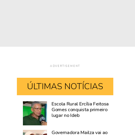
ADVERTISEMENT
ÚLTIMAS NOTÍCIAS
Escola Rural Ercília Feitosa
Após
Casamento
Gomes conquista primeiro
lugar no Ideb
articulação
coletivo
do
será
Estado,
realizado
Governadora Mailza vai ao