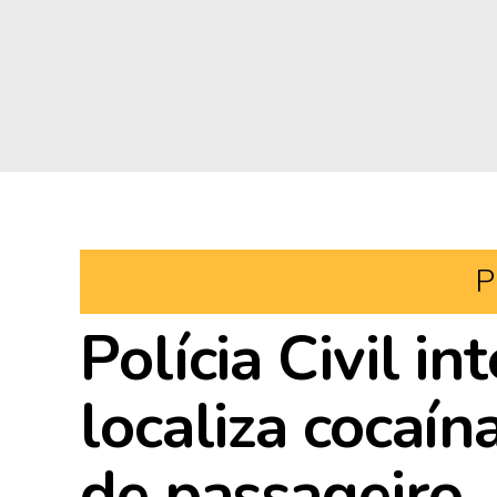
P
Polícia Civil in
localiza cocaín
de passageiro