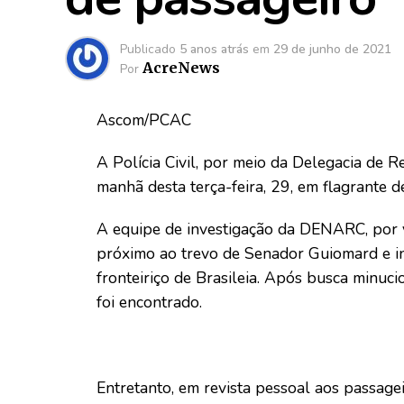
Publicado
5 anos atrás
em
29 de junho de 2021
AcreNews
Por
Ascom/PCAC
A Polícia Civil, por meio da Delegacia de
manhã desta terça-feira, 29, em flagrante del
A equipe de investigação da DENARC, por
próximo ao trevo de Senador Guiomard e in
fronteiriço de Brasileia. Após busca minuc
foi encontrado.
Entretanto, em revista pessoal aos passagei