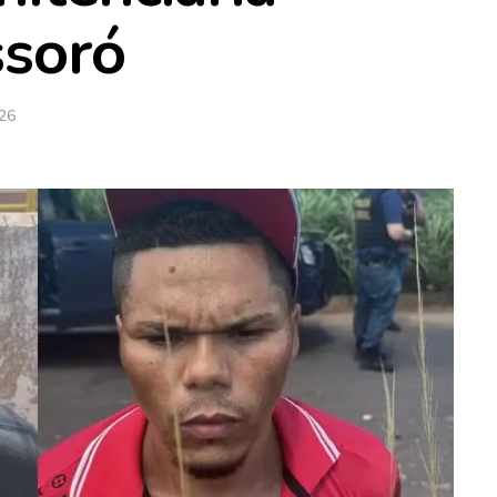
ssoró
026