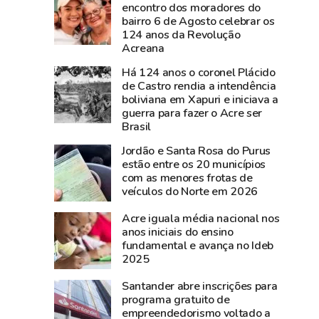
documentos
nesta
encontro dos moradores do
bairro 6 de Agosto celebrar os
históricos
sexta-
124 anos da Revolução
de
feira,
Acreana
Plácido
na
Há 124 anos o coronel Plácido
de
Expoacre
de Castro rendia a intendência
Castro
boliviana em Xapuri e iniciava a
são
guerra para fazer o Acre ser
resgatados
Brasil
em
Jordão e Santa Rosa do Purus
São
estão entre os 20 municípios
Gabriel,
com as menores frotas de
veículos do Norte em 2026
no
Rio
Acre iguala média nacional nos
Grande
anos iniciais do ensino
do
fundamental e avança no Ideb
2025
Sul
Santander abre inscrições para
programa gratuito de
empreendedorismo voltado a