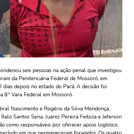
condenou seis pessoas na ação penal que investigou
giram da Penitenciária Federal de Mossoró, em
 dias depois no estado do Pará. A decisão foi
 da 8ª Vara Federal em Mossoró.
bral Nascimento e Rogério da Silva Mendonça,
Ítalo Santos Sena, Juarez Pereira Feitoza e Jeferson
o como responsáveis por oferecer apoio logístico,
 período em que permaneceram foragidos. Os quatro