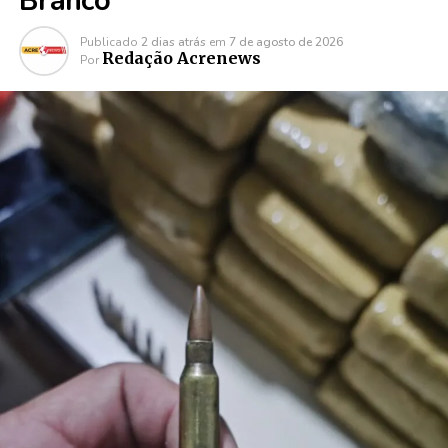
Branco
Publicado
2 dias atrás
em
7 de agosto de 2026
Redação Acrenews
Por