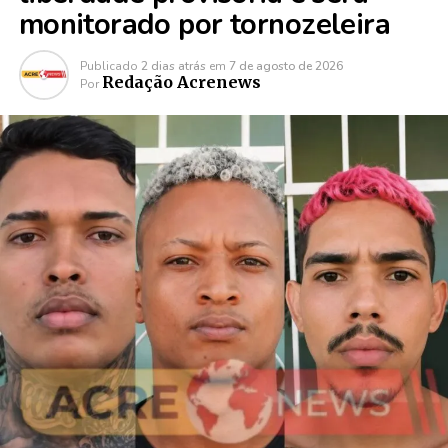
monitorado por tornozeleira
Publicado
2 dias atrás
em
7 de agosto de 2026
Redação Acrenews
Por