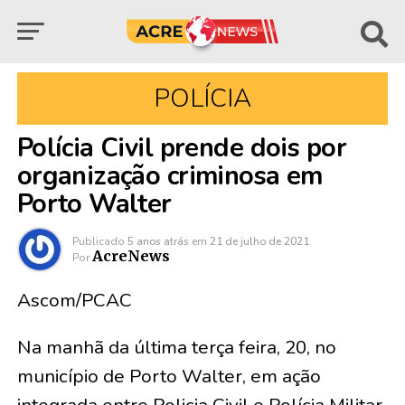
POLÍCIA
Polícia Civil prende dois por
organização criminosa em
Porto Walter
Publicado
5 anos atrás
em
21 de julho de 2021
AcreNews
Por
Ascom/PCAC
Na manhã da última terça feira, 20, no
município de Porto Walter, em ação