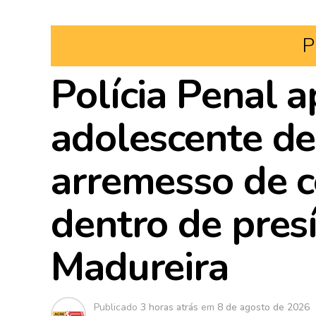
P
Polícia Penal 
adolescente de
arremesso de c
dentro de pres
Madureira
Publicado
3 horas atrás
em
8 de agosto de 2026