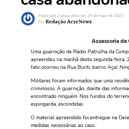
Publicado
3 anos atrás
em
29 de maio de 2023
Redação AcreNews
Por
Assessoria de
Uma guarnição de Rádio Patrulha da Compa
apreendeu na manhã desta segunda-feira, 2
fato ocorreu na Rua Buriti, bairro Açaí. Nin
Militares foram informados que uma residên
criminosos. A guarnição, diante das informa
encontrado ninguém. Nos fundos do terren
espingarda, escondidas.
O material apreendido foi entregue na Dele
medidas necessárias ao caso.