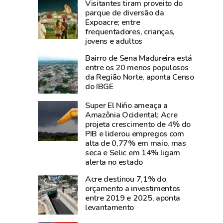
Visitantes tiram proveito do
aposta
e
parque de diversão da
em
diz
Expoacre; entre
Dia
que
frequentadores, crianças,
dos
show
jovens e adultos
Pais
da
Bairro de Sena Madureira está
aquecido
cantora
entre os 20 menos populosos
e
foi
da Região Norte, aponta Censo
do IBGE
66%
um
dos
dos
Super El Niño ameaça a
empresários
grandes
Amazônia Ocidental: Acre
esperam
sucesso
projeta crescimento de 4% do
PIB e liderou empregos com
aumento
da
alta de 0,77% em maio, mas
nas
Expoacre
seca e Selic em 14% ligam
vendas
2026
alerta no estado
Acre destinou 7,1% do
orçamento a investimentos
entre 2019 e 2025, aponta
levantamento