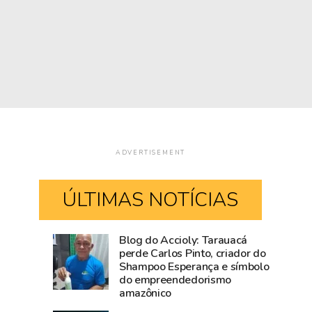
ADVERTISEMENT
ÚLTIMAS NOTÍCIAS
Blog do Accioly: Tarauacá
Comércio
Mailza
perde Carlos Pinto, criador do
Shampoo Esperança e símbolo
de
tieta
do empreendedorismo
Rio
Ana
amazônico
Branco
Castela