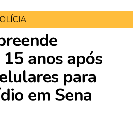
OLÍCIA
apreende
 15 anos após
elulares para
ídio em Sena