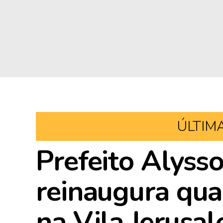
ÚLTIM
Prefeito Alyss
reinaugura qua
na Vila Jerusa