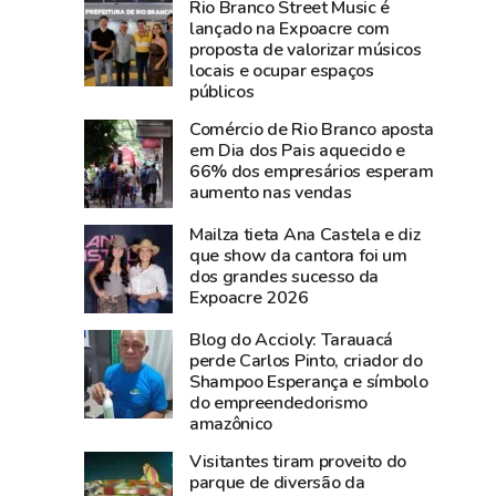
Rio Branco Street Music é
193
Rio
lançado na Expoacre com
e
Branco
proposta de valorizar músicos
181
acompanha
locais e ocupar espaços
neste
animais
públicos
sábado
todos
Comércio de Rio Branco aposta
por
os
em Dia dos Pais aquecido e
instabilidade
dias
66% dos empresários esperam
aumento nas vendas
técnica
e
usa
Mailza tieta Ana Castela e diz
drones
que show da cantora foi um
na
dos grandes sucesso da
Expoacre 2026
Expoacre
Blog do Accioly: Tarauacá
perde Carlos Pinto, criador do
Shampoo Esperança e símbolo
do empreendedorismo
amazônico
Visitantes tiram proveito do
parque de diversão da