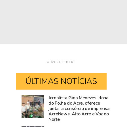
ADVERTISEMENT
ÚLTIMAS NOTÍCIAS
Jornalista Gina Menezes, dona
Acre
Fiscalização
do Folha do Acre, oferece
jantar a consórcio de imprensa
fica
da
AcreNews, Alto Acre e Voz do
sem
Prefeitura
Norte
190,
de