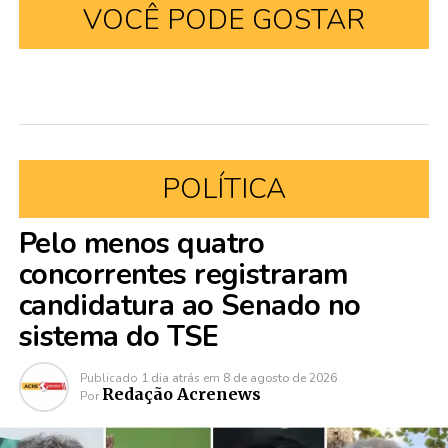
VOCÊ PODE GOSTAR
POLÍTICA
Pelo menos quatro
concorrentes registraram
candidatura ao Senado no
sistema do TSE
Publicado
1 dia atrás
em
8 de agosto de 2026
Redação Acrenews
Por