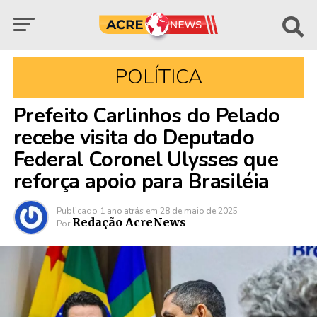
POLÍTICA
Prefeito Carlinhos do Pelado
recebe visita do Deputado
Federal Coronel Ulysses que
reforça apoio para Brasiléia
Publicado
1 ano atrás
em
28 de maio de 2025
Redação AcreNews
Por