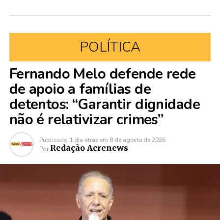
POLÍTICA
Fernando Melo defende rede
de apoio a famílias de
detentos: “Garantir dignidade
não é relativizar crimes”
Publicado
1 dia atrás
em
8 de agosto de 2026
Redação Acrenews
Por