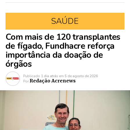
SAÚDE
Com mais de 120 transplantes
de fígado, Fundhacre reforça
importância da doação de
órgãos
Publicado
1 dia atrás
em
5 de agosto de 2026
Redação Acrenews
Por