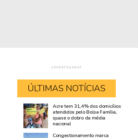
ADVERTISEMENT
ÚLTIMAS NOTÍCIAS
Acre tem 31,4% dos domicílios
Rio
Amazônia
atendidos pelo Bolsa Família,
quase o dobro da média
Branco
cresce
nacional
movimenta
acima
R$
da
Congestionamento marca