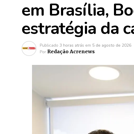
em Brasília, B
estratégia da 
Publicado
3 horas atrás
em
5 de agosto de 2026
Redação Acrenews
Por