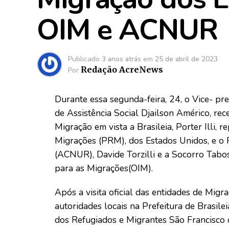
OIM e ACNUR
Publicado
3 anos atrás
em
25 de abril de 2023
Redação AcreNews
Por
Durante essa segunda-feira, 24, o Vice- p
de Assistência Social Djailson Américo, re
Migração em vista a Brasileia, Porter Illi,
Migrações (PRM), dos Estados Unidos, e o
(ACNUR), Davide Torzilli e a Socorro Tabos
para as Migrações(OIM).
Após a visita oficial das entidades de Migr
autoridades locais na Prefeitura de Brasil
dos Refugiados e Migrantes São Francisco 