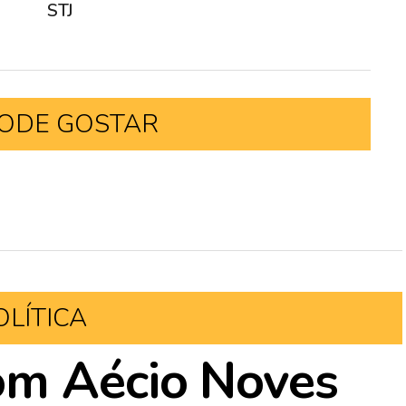
STJ
ODE GOSTAR
OLÍTICA
om Aécio Noves