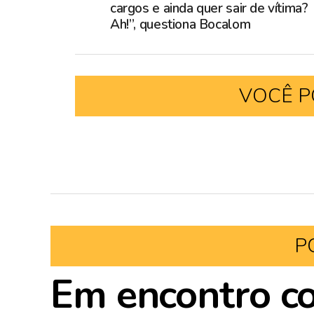
cargos e ainda quer sair de vítima?
Ah!”, questiona Bocalom
VOCÊ P
P
Em encontro c