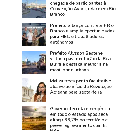
3,8
média
chegada de participantes à
Convenção Avança Acre em Rio
bilhões
nacional
Branco
e
e
lidera
Norte
Prefeitura lança Contrata + Rio
produção
registra
Branco e amplia oportunidades
para MEIs e trabalhadores
agropecuária
alta
autônomos
do
de
Acre
2,3%
Prefeito Alysson Bestene
na
vistoria pavimentação da Rua
Buriti e destaca melhoria na
atividade
mobilidade urbana
econômica
Mailza troca ponto facultativo
alusivo ao início da Revolução
Acreana para sexta-feira
Governo decreta emergência
em todo o estado após seca
atingir 66,7% do território e
prever agravamento com El