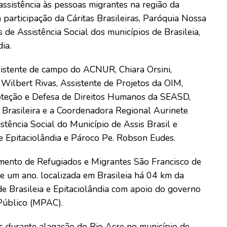
ssistência às pessoas migrantes na região da
om participação da Cáritas Brasileiras, Paróquia Nossa
de Assistência Social dos municípios de Brasileia,
ia.
assistente de campo do ACNUR, Chiara Orsini,
Wilbert Rivas, Assistente de Projetos da OIM,
oteção e Defesa de Direitos Humanos da SEASD,
s Brasileira e a Coordenadora Regional Aurinete
stência Social do Município de Assis Brasil e
 Epitaciolândia e Pároco Pe. Robson Eudes.
ento de Refugiados e Migrantes São Francisco de
se um ano. localizada em Brasileia há 04 km da
de Brasileia e Epitaciolândia com apoio do governo
Público (MPAC).
 durante alagação do Rio Acre no município de