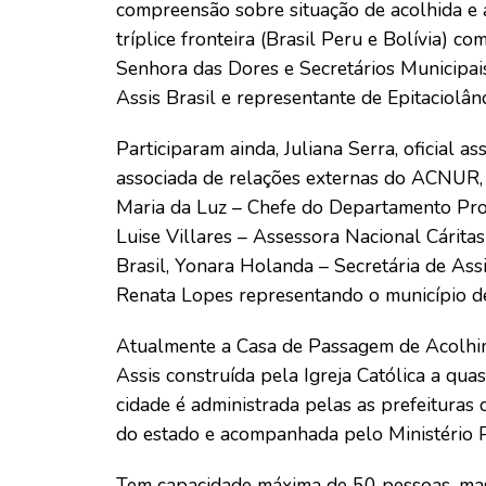
compreensão sobre situação de acolhida e a
tríplice fronteira (Brasil Peru e Bolívia) c
Senhora das Dores e Secretários Municipais 
Assis Brasil e representante de Epitaciolând
Participaram ainda, Juliana Serra, oficial 
associada de relações externas do ACNUR, 
Maria da Luz – Chefe do Departamento Pr
Luise Villares – Assessora Nacional Cárita
Brasil, Yonara Holanda – Secretária de Assi
Renata Lopes representando o município de
Atualmente a Casa de Passagem de Acolhim
Assis construída pela Igreja Católica a qua
cidade é administrada pelas as prefeituras 
do estado e acompanhada pelo Ministério 
Tem capacidade máxima de 50 pessoas, mas