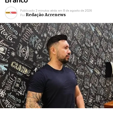
Branco
Publicado
2 minutos atrás
em
8 de agosto de 2026
Redação Acrenews
Por