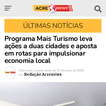
ÚLTIMAS NOTÍCIAS
Programa Mais Turismo leva
ações a duas cidades e aposta
em rotas para impulsionar
economia local
Publicado
2 meses atrás
em
17 de junho de 2026
Redação Acrenews
Por