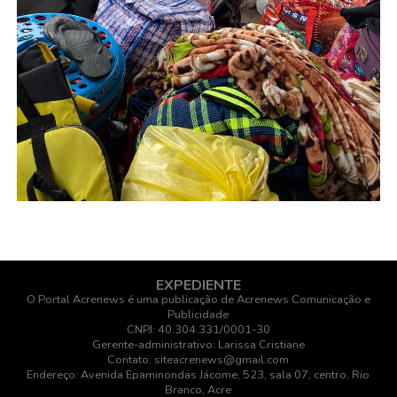
EXPEDIENTE
O Portal Acrenews é uma publicação de Acrenews Comunicação e
Publicidade
CNPJ: 40.304.331/0001-30
Gerente-administrativo: Larissa Cristiane
Contato: siteacrenews@gmail.com
Endereço: Avenida Epaminondas Jácome, 523, sala 07, centro, Rio
Branco, Acre