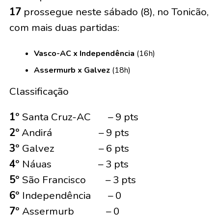
17
prossegue neste sábado (8), no Tonicão,
com mais duas partidas:
Vasco-AC x Independência
(16h)
Assermurb x Galvez
(18h)
Classificação
1º
Santa Cruz-AC – 9 pts
2º
Andirá – 9 pts
3º
Galvez – 6 pts
4º
Náuas – 3 pts
5º
São Francisco – 3 pts
6º
Independência – 0
7º
Assermurb – 0