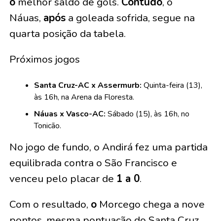
o
melhor saldo de gols.
Contudo
, o
Náuas,
após
a goleada sofrida, segue na
quarta posição da tabela.
Próximos jogos
Santa Cruz-AC x Assermurb:
Quinta-feira (13),
às 16h, na Arena da Floresta.
Náuas x Vasco-AC:
Sábado (15), às 16h, no
Tonicão.
No jogo de fundo, o Andirá fez uma partida
equilibrada contra o São Francisco e
venceu pelo placar de
1 a 0
.
Com o resultado,
o
Morcego chega a nove
pontos, mesma pontuação do Santa Cruz,