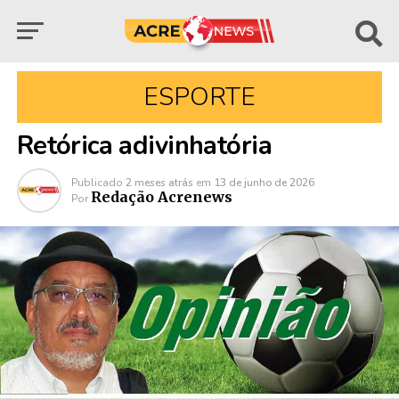
ESPORTE
Retórica adivinhatória
Publicado
2 meses atrás
em
13 de junho de 2026
Redação Acrenews
Por