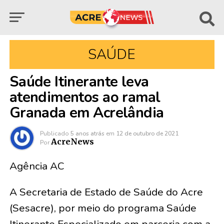
SAÚDE
Saúde Itinerante leva
atendimentos ao ramal
Granada em Acrelândia
Publicado
5 anos atrás
em
12 de outubro de 2021
AcreNews
Por
Agência AC
A Secretaria de Estado de Saúde do Acre
(Sesacre), por meio do programa Saúde