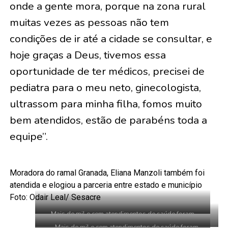
onde a gente mora, porque na zona rural
muitas vezes as pessoas não tem
condições de ir até a cidade se consultar, e
hoje graças a Deus, tivemos essa
oportunidade de ter médicos, precisei de
pediatra para o meu neto, ginecologista,
ultrassom para minha filha, fomos muito
bem atendidos, estão de parabéns toda a
equipe”.
Moradora do ramal Granada, Eliana Manzoli também foi
atendida e elogiou a parceria entre estado e município
Foto: Odair Leal/ Sesacre
Mais de mil e cem atendimentos de saúde foram
oferecidos no ramal Granada. Foto: Odair
Mais de mil e cem atendimentos de saúde foram