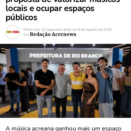
locais e ocupar espaços
públicos
Publicado
12 segundos atrás
em
8 de agosto de 2026
Redação Acrenews
Por
A música acreana ganhou mais um espaço