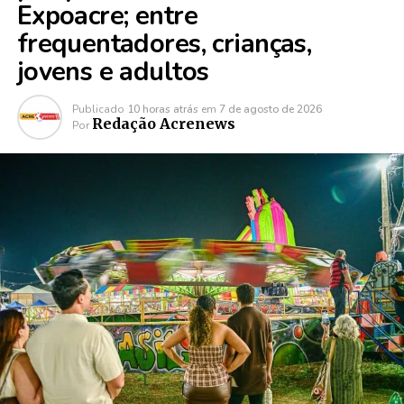
Expoacre; entre
frequentadores, crianças,
jovens e adultos
Publicado
10 horas atrás
em
7 de agosto de 2026
Redação Acrenews
Por