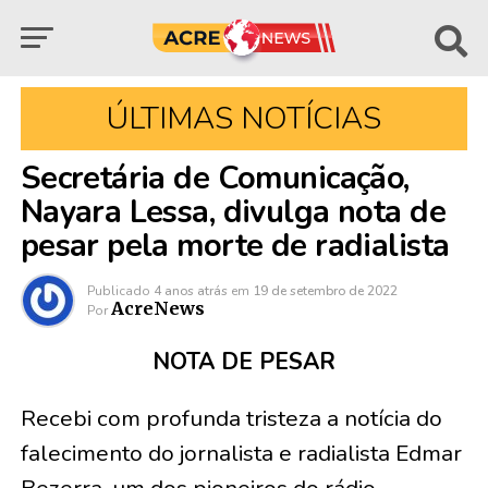
ÚLTIMAS NOTÍCIAS
Secretária de Comunicação,
Nayara Lessa, divulga nota de
pesar pela morte de radialista
Publicado
4 anos atrás
em
19 de setembro de 2022
AcreNews
Por
NOTA DE PESAR
Recebi com profunda tristeza a notícia do
falecimento do jornalista e radialista Edmar