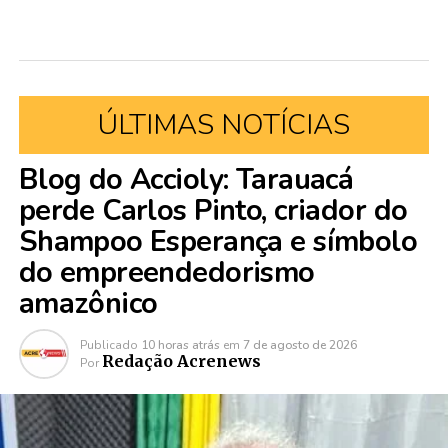
ÚLTIMAS NOTÍCIAS
Blog do Accioly: Tarauacá
perde Carlos Pinto, criador do
Shampoo Esperança e símbolo
do empreendedorismo
amazônico
Publicado
10 horas atrás
em
7 de agosto de 2026
Redação Acrenews
Por