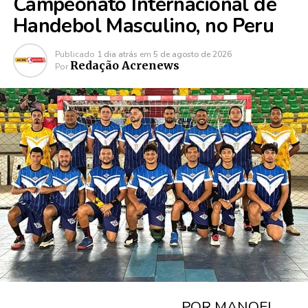
Campeonato Internacional de
Handebol Masculino, no Peru
Publicado
1 dia atrás
em
5 de agosto de 2026
Redação Acrenews
Por
POR MANOEL