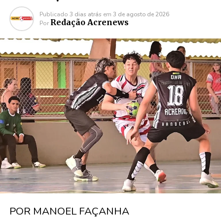
Publicado
3 dias atrás
em
3 de agosto de 2026
Redação Acrenews
Por
POR MANOEL FAÇANHA