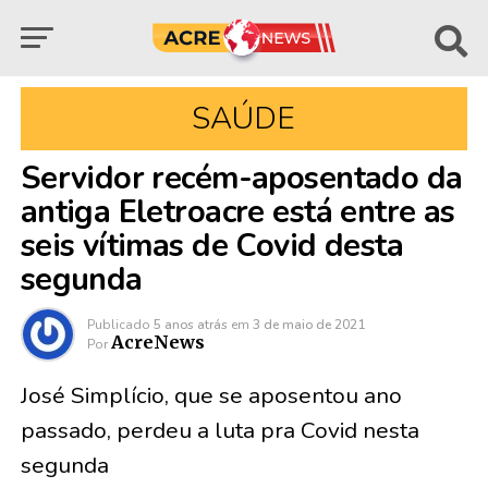
SAÚDE
Servidor recém-aposentado da
antiga Eletroacre está entre as
seis vítimas de Covid desta
segunda
Publicado
5 anos atrás
em
3 de maio de 2021
AcreNews
Por
José Simplício, que se aposentou ano
passado, perdeu a luta pra Covid nesta
segunda