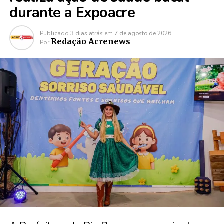
durante a Expoacre
Publicado
3 dias atrás
em
7 de agosto de 2026
Redação Acrenews
Por