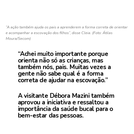
“A ação também ajuda os pais a aprenderem a forma correta de orientar
e acompanhar a escovação dos filhos”, disse Cleia. (Foto: Átilas
Moura/Secom)
“Achei muito importante porque
orienta não só as crianças, mas
também nós, pais. Muitas vezes a
gente não sabe qual é a forma
correta de ajudar na escovação.”
A visitante Débora Mazini também
aprovou a iniciativa e ressaltou a
importância da saúde bucal para o
bem-estar das pessoas.