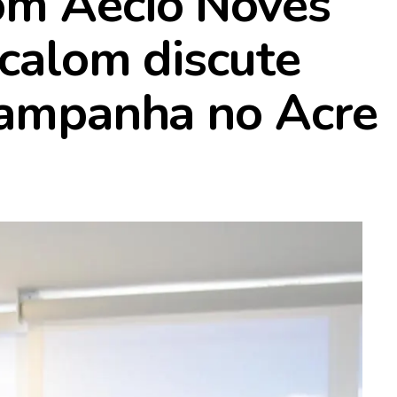
om Aécio Noves
ocalom discute
campanha no Acre