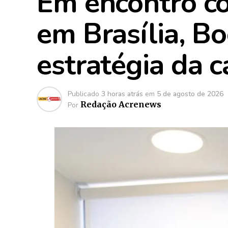
Em encontro c
em Brasília, B
estratégia da 
Publicado
3 horas atrás
em
5 de agosto de 2026
Redação Acrenews
Por