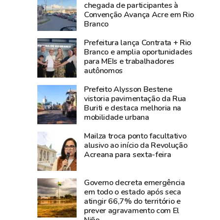
3,8
média
chegada de participantes à
Convenção Avança Acre em Rio
bilhões
nacional
Branco
e
e
lidera
Norte
Prefeitura lança Contrata + Rio
produção
registra
Branco e amplia oportunidades
para MEIs e trabalhadores
agropecuária
alta
autônomos
do
de
Acre
2,3%
Prefeito Alysson Bestene
na
vistoria pavimentação da Rua
Buriti e destaca melhoria na
atividade
mobilidade urbana
econômica
Mailza troca ponto facultativo
alusivo ao início da Revolução
Acreana para sexta-feira
Governo decreta emergência
em todo o estado após seca
atingir 66,7% do território e
prever agravamento com El