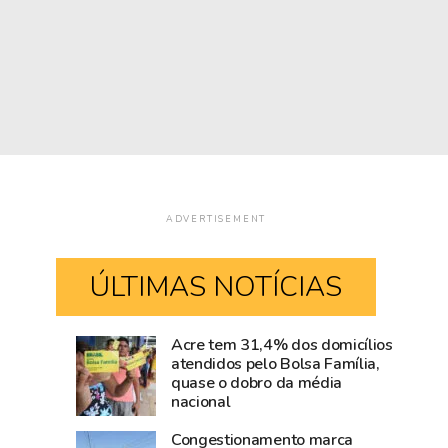
ADVERTISEMENT
ÚLTIMAS NOTÍCIAS
Acre tem 31,4% dos domicílios
Rio
Amazônia
atendidos pelo Bolsa Família,
quase o dobro da média
Branco
cresce
nacional
movimenta
acima
R$
da
Congestionamento marca