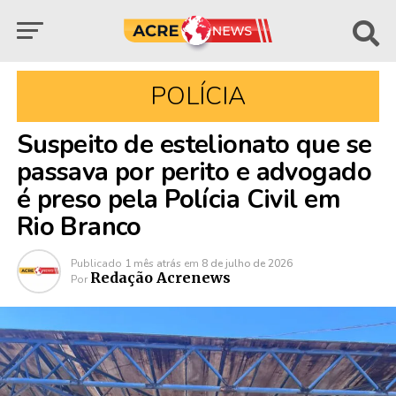
POLÍCIA
Suspeito de estelionato que se
passava por perito e advogado
é preso pela Polícia Civil em
Rio Branco
Publicado
1 mês atrás
em
8 de julho de 2026
Redação Acrenews
Por