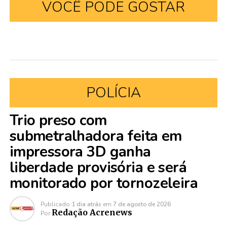
VOCÊ PODE GOSTAR
POLÍCIA
Trio preso com
submetralhadora feita em
impressora 3D ganha
liberdade provisória e será
monitorado por tornozeleira
Publicado
1 dia atrás
em
7 de agosto de 2026
Redação Acrenews
Por