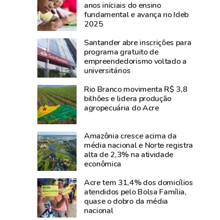
encontro
coronel
anos iniciais do ensino
fundamental e avança no Ideb
dos
Plácido
2025
moradores
de
do
Castro
Santander abre inscrições para
bairro
rendia
programa gratuito de
empreendedorismo voltado a
6
a
universitários
de
intendência
Agosto
boliviana
Rio Branco movimenta R$ 3,8
celebrar
em
bilhões e lidera produção
agropecuária do Acre
os
Xapuri
124
e
anos
iniciava
Amazônia cresce acima da
da
a
média nacional e Norte registra
alta de 2,3% na atividade
Revolução
guerra
econômica
Acreana
para
fazer
Acre tem 31,4% dos domicílios
atendidos pelo Bolsa Família,
o
quase o dobro da média
Acre
nacional
ser