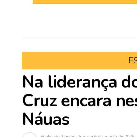
E
Na liderança d
Cruz encara nes
Náuas
Publicado
3 horas atrás
em
6 de agosto de 2026