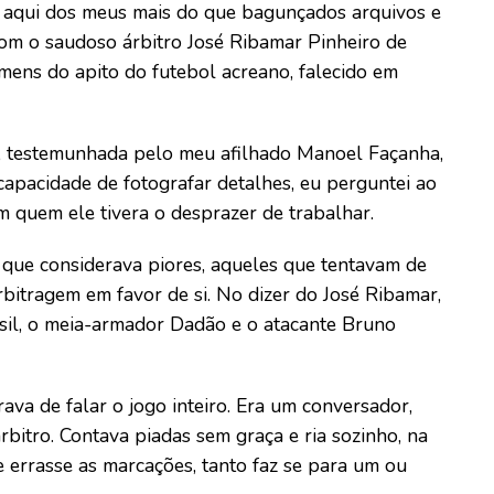
is aqui dos meus mais do que bagunçados arquivos e
com o saudoso árbitro José Ribamar Pinheiro de
omens do apito do futebol acreano, falecido em
a, testemunhada pelo meu afilhado Manoel Façanha,
capacidade de fotografar detalhes, eu perguntei ao
 quem ele tivera o desprazer de trabalhar.
 que considerava piores, aqueles que tentavam de
rbitragem em favor de si. No dizer do José Ribamar,
asil, o meia-armador Dadão e o atacante Bruno
va de falar o jogo inteiro. Era um conversador,
bitro. Contava piadas sem graça e ria sozinho, na
te errasse as marcações, tanto faz se para um ou