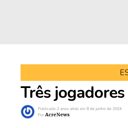
E
Três jogadores
Publicado
2 anos atrás
em
8 de junho de 2024
AcreNews
Por