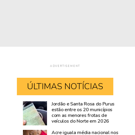
ADVERTISEMENT
ÚLTIMAS NOTÍCIAS
Jordão e Santa Rosa do Purus
Governadora
Há
estão entre os 20 municípios
com as menores frotas de
Mailza
124
veículos do Norte em 2026
vai
anos
ao
o
Acre iguala média nacional nos