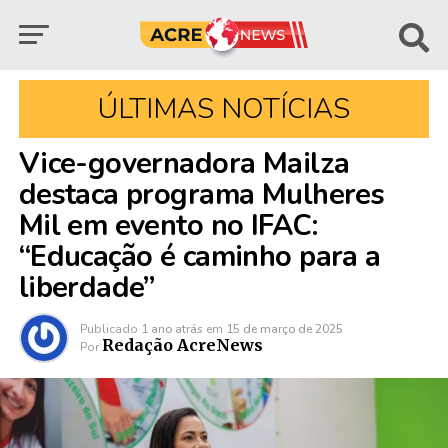
ÚLTIMAS NOTÍCIAS
Vice-governadora Mailza
destaca programa Mulheres
Mil em evento no IFAC:
“Educação é caminho para a
liberdade”
Publicado
1 ano atrás
em
15 de março de 2025
Redação AcreNews
Por