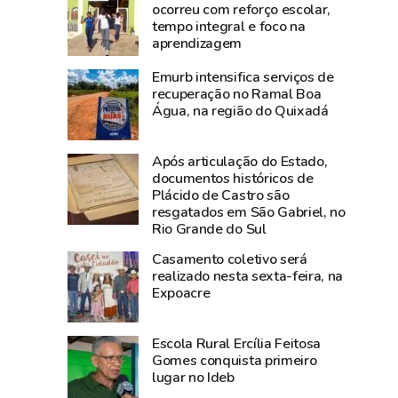
a
orçamento
ocorreu com reforço escolar,
tempo integral e foco na
Amazônia
a
aprendizagem
Ocidental:
investimentos
Acre
entre
Emurb intensifica serviços de
projeta
2019
recuperação no Ramal Boa
Água, na região do Quixadá
crescimento
e
de
2025,
4%
aponta
Após articulação do Estado,
do
levantamento
documentos históricos de
Plácido de Castro são
PIB
resgatados em São Gabriel, no
e
Rio Grande do Sul
liderou
Casamento coletivo será
empregos
realizado nesta sexta-feira, na
com
Expoacre
alta
de
Escola Rural Ercília Feitosa
0,77%
Gomes conquista primeiro
em
lugar no Ideb
maio,