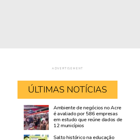
ADVERTISEMENT
ÚLTIMAS NOTÍCIAS
Ambiente de negócios no Acre
Super
Acre
é avaliado por 586 empresas
em estudo que reúne dados de
El
destinou
12 municípios
Niño
7,1%
ameaça
do
Salto histórico na educação