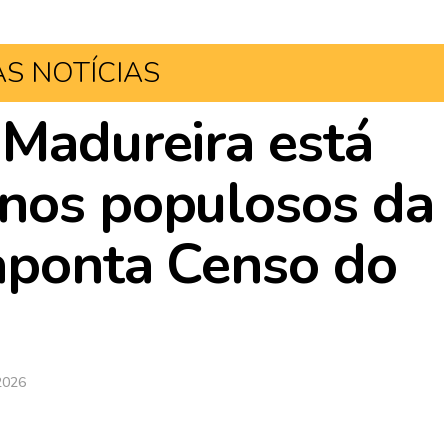
AS NOTÍCIAS
 Madureira está
enos populosos da
aponta Censo do
2026