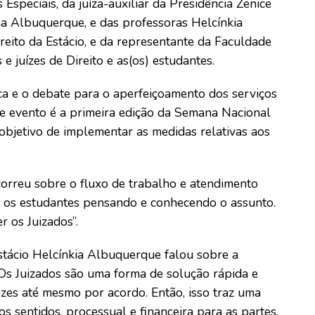
Especiais, da juíza-auxiliar da Presidência Zenice
a Albuquerque, e das professoras Helcínkia
eito da Estácio, e da representante da Faculdade
e juízes de Direito e as(os) estudantes.
ca e o debate para o aperfeiçoamento dos serviços
se evento é a primeira edição da Semana Nacional
objetivo de implementar as medidas relativas aos
scorreu sobre o fluxo de trabalho e atendimento
er os estudantes pensando e conhecendo o assunto.
 os Juizados”.
stácio Helcínkia Albuquerque falou sobre a
“Os Juizados são uma forma de solução rápida e
vezes até mesmo por acordo. Então, isso traz uma
 sentidos, processual e financeira para as partes,