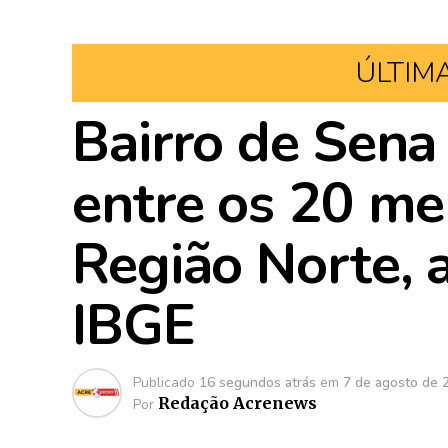
ÚLTIM
Bairro de Sena
entre os 20 m
Região Norte, 
IBGE
Publicado
16 segundos atrás
em
7 de agosto de 
Redação Acrenews
Por