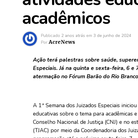
acadêmicos
Publicado
2 anos atrás
em
3 de junho de 2024
AcreNews
Por
Ação terá palestras sobre saúde, supere
Especiais. Já na quinta e sexta-feira, 6 
atermação no Fórum Barão do Rio Branc
A 1ª Semana dos Juizados Especiais iniciou
educativas sobre o tema para acadêmicas e 
Conselho Nacional de Justiça (CNJ) e no es
(TJAC) por meio da Coordenadoria dos Juiza