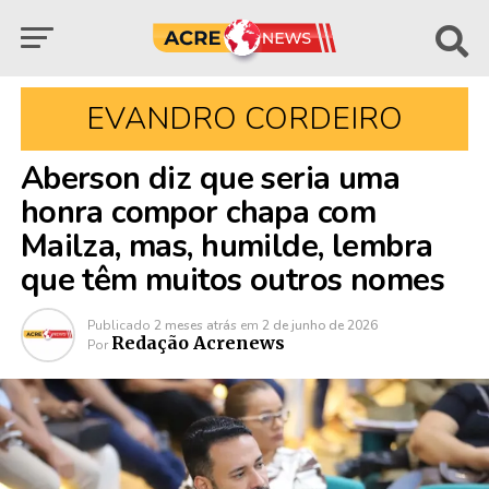
EVANDRO CORDEIRO
Aberson diz que seria uma
honra compor chapa com
Mailza, mas, humilde, lembra
que têm muitos outros nomes
Publicado
2 meses atrás
em
2 de junho de 2026
Redação Acrenews
Por