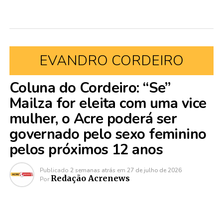
EVANDRO CORDEIRO
Coluna do Cordeiro: “Se”
Mailza for eleita com uma vice
mulher, o Acre poderá ser
governado pelo sexo feminino
pelos próximos 12 anos
Publicado
2 semanas atrás
em
27 de julho de 2026
Redação Acrenews
Por