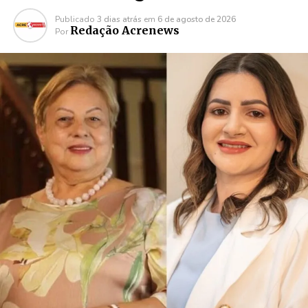
Publicado
3 dias atrás
em
6 de agosto de 2026
Redação Acrenews
Por