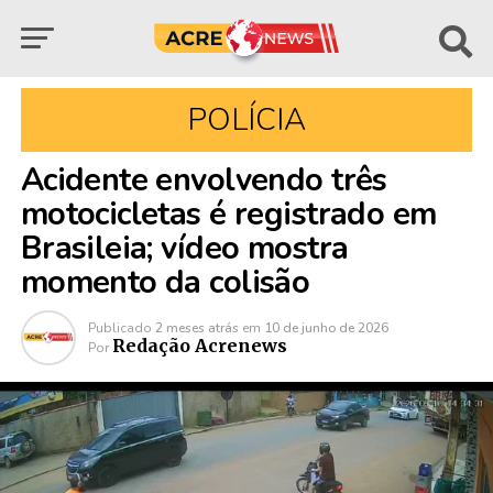
POLÍCIA
Acidente envolvendo três
motocicletas é registrado em
Brasileia; vídeo mostra
momento da colisão
Publicado
2 meses atrás
em
10 de junho de 2026
Redação Acrenews
Por