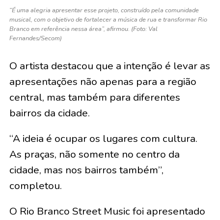
“É uma alegria apresentar esse projeto, construído pela comunidade
musical, com o objetivo de fortalecer a música de rua e transformar Rio
Branco em referência nessa área”, afirmou. (Foto: Val
Fernandes/Secom)
O artista destacou que a intenção é levar as
apresentações não apenas para a região
central, mas também para diferentes
bairros da cidade.
“A ideia é ocupar os lugares com cultura.
As praças, não somente no centro da
cidade, mas nos bairros também”,
completou.
O Rio Branco Street Music foi apresentado