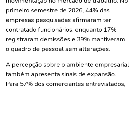
movimentação no mercado de trabalho. No
primeiro semestre de 2026, 44% das
empresas pesquisadas afirmaram ter
contratado funcionários, enquanto 17%
registraram demissões e 39% mantiveram
o quadro de pessoal sem alterações.
A percepção sobre o ambiente empresarial
também apresenta sinais de expansão.
Para 57% dos comerciantes entrevistados,
houve aumento no número de
estabelecimentos comerciais abertos no
primeiro semestre. Outros 38% avaliaram
que ocorreram mais fechamentos no
período.