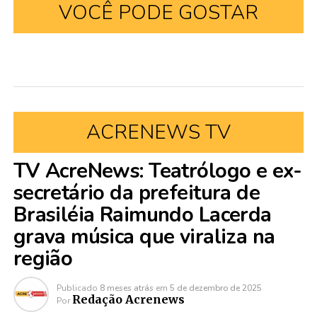
VOCÊ PODE GOSTAR
ACRENEWS TV
TV AcreNews: Teatrólogo e ex-
secretário da prefeitura de
Brasiléia Raimundo Lacerda
grava música que viraliza na
região
Publicado
8 meses atrás
em
5 de dezembro de 2025
Redação Acrenews
Por