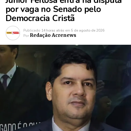
Júnior Feitosa entra na disputa
por vaga no Senado pelo
Democracia Cristã
Publicado
14 horas atrás
em
5 de agosto de 2026
Redação Acrenews
Por