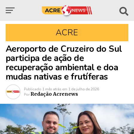
ACRE
Aeroporto de Cruzeiro do Sul
participa de ação de
recuperação ambiental e doa
mudas nativas e frutíferas
Publicado
1 mês atrás
em
1 de julho de 2026
Redação Acrenews
Por