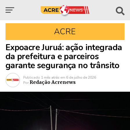
ACRE
Expoacre Juruá: ação integrada
da prefeitura e parceiros
garante segurança no trânsito
Publicado
1 mês atrás
em
6 de julho de 2026
Redação Acrenews
Por