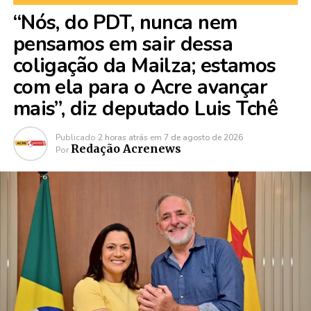
“Nós, do PDT, nunca nem
pensamos em sair dessa
coligação da Mailza; estamos
com ela para o Acre avançar
mais”, diz deputado Luis Tchê
Publicado
2 horas atrás
em
7 de agosto de 2026
Redação Acrenews
Por