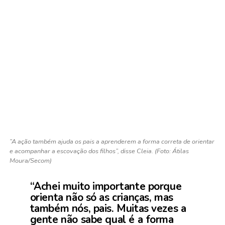
“A ação também ajuda os pais a aprenderem a forma correta de orientar
e acompanhar a escovação dos filhos”, disse Cleia. (Foto: Átilas
Moura/Secom)
“Achei muito importante porque
orienta não só as crianças, mas
também nós, pais. Muitas vezes a
gente não sabe qual é a forma