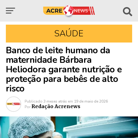
SAÚDE
Banco de leite humano da
maternidade Bárbara
Heliodora garante nutrição e
proteção para bebês de alto
risco
Publicado
3 meses atrás
em
19 de maio de 2026
Redação Acrenews
Por