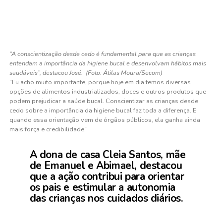
“A conscientização desde cedo é fundamental para que as crianças
entendam a importância da higiene bucal e desenvolvam hábitos mais
saudáveis”, destacou José. (Foto: Átilas Moura/Secom)
“Eu acho muito importante, porque hoje em dia temos diversas
opções de alimentos industrializados, doces e outros produtos que
podem prejudicar a saúde bucal. Conscientizar as crianças desde
cedo sobre a importância da higiene bucal faz toda a diferença. E
quando essa orientação vem de órgãos públicos, ela ganha ainda
mais força e credibilidade.”
A dona de casa Cleia Santos, mãe
de Emanuel e Abimael, destacou
que a ação contribui para orientar
os pais e estimular a autonomia
das crianças nos cuidados diários.