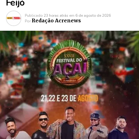
Feijó
Publicado
23 horas atrás
em
6 de agosto de 2026
Redação Acrenews
Por