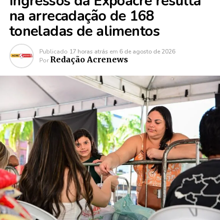
ingressos da Expoacre resulta
na arrecadação de 168
toneladas de alimentos
Publicado
17 horas atrás
em
6 de agosto de 2026
Redação Acrenews
Por