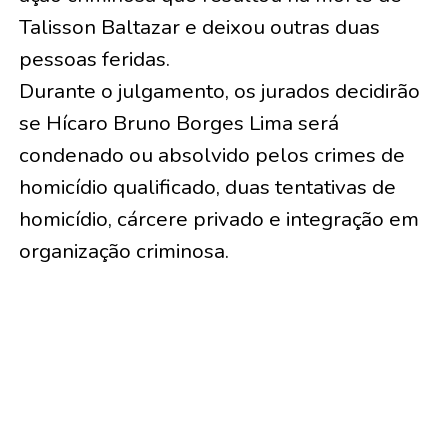
Talisson Baltazar e deixou outras duas
pessoas feridas.
Durante o julgamento, os jurados decidirão
se Hícaro Bruno Borges Lima será
condenado ou absolvido pelos crimes de
homicídio qualificado, duas tentativas de
homicídio, cárcere privado e integração em
organização criminosa.
TÓPICOS RELACIONADOS:
A SEGUIR
Polícia Federal apreende R$ 2 milhões em
investigação de lavagem de capitais em Porto
Velho/RO
NÃO PERCA