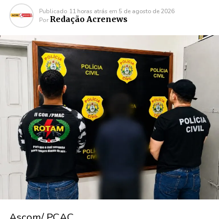
Publicado
11 horas atrás
em
5 de agosto de 2026
Redação Acrenews
Por
Ascom/ PCAC