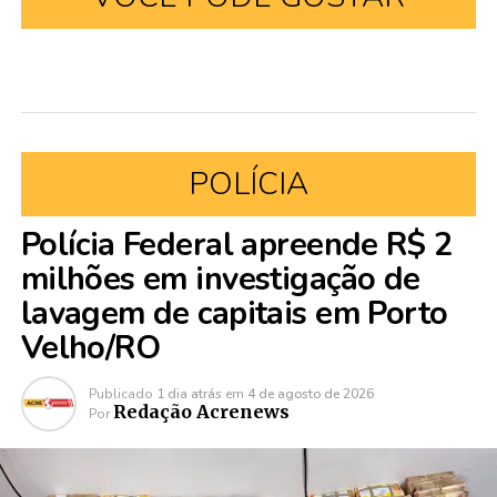
POLÍCIA
Polícia Federal apreende R$ 2
milhões em investigação de
lavagem de capitais em Porto
Velho/RO
Publicado
1 dia atrás
em
4 de agosto de 2026
Redação Acrenews
Por