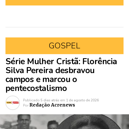
GOSPEL
Série Mulher Cristã: Florência
Silva Pereira desbravou
campos e marcou o
pentecostalismo
Publicado
5 dias atrás
em
1 de agosto de 2026
Redação Acrenews
Por