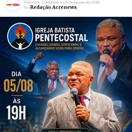
Publicado
1 dia atrás
em
5 de agosto de 2026
Redação Acrenews
Por