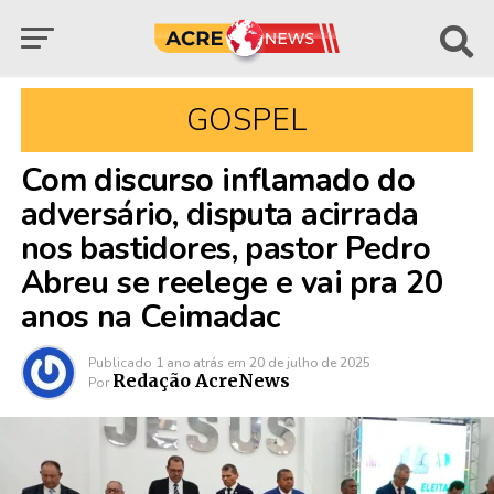
GOSPEL
Com discurso inflamado do
adversário, disputa acirrada
nos bastidores, pastor Pedro
Abreu se reelege e vai pra 20
anos na Ceimadac
Publicado
1 ano atrás
em
20 de julho de 2025
Redação AcreNews
Por