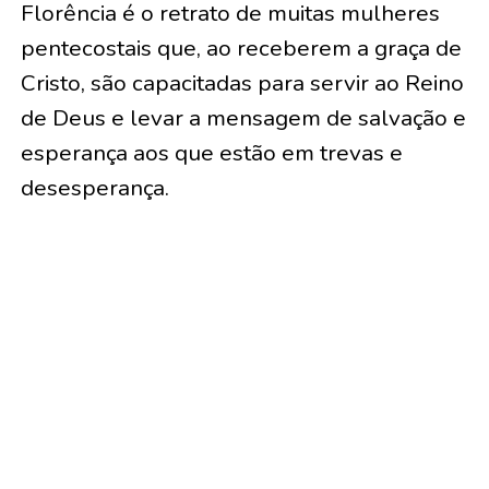
Florência é o retrato de muitas mulheres
pentecostais que, ao receberem a graça de
Cristo, são capacitadas para servir ao Reino
de Deus e levar a mensagem de salvação e
esperança aos que estão em trevas e
desesperança.
O seu trabalho deu fruto e deixou um
legado, apesar das rejeições que as
mulheres enfrentaram na Convenção Geral
de 1983, em que o ministério feminino foi
rejeitado por unanimidade, assim como na
Convenção Geral de 2001, em Brasília,
quando a maioria rejeitou a ordenação de
mulheres.