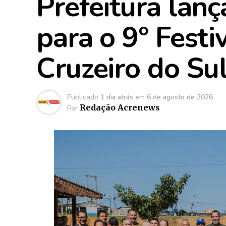
Prefeitura lanç
para o 9º Festi
Cruzeiro do Su
Publicado
1 dia atrás
em
6 de agosto de 2026
Redação Acrenews
Por