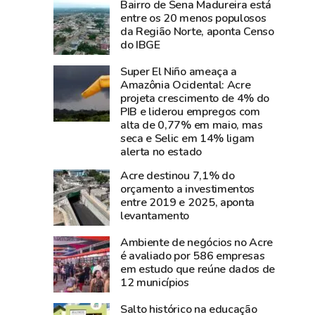
Bairro de Sena Madureira está
e
perde
entre os 20 menos populosos
diz
Carlos
da Região Norte, aponta Censo
que
Pinto,
do IBGE
show
criador
Super El Niño ameaça a
da
do
Amazônia Ocidental: Acre
cantora
Shampoo
projeta crescimento de 4% do
foi
Esperança
PIB e liderou empregos com
um
e
alta de 0,77% em maio, mas
seca e Selic em 14% ligam
dos
símbolo
alerta no estado
grandes
do
sucesso
empreendedorismo
Acre destinou 7,1% do
orçamento a investimentos
da
amazônico
entre 2019 e 2025, aponta
Expoacre
levantamento
2026
Ambiente de negócios no Acre
é avaliado por 586 empresas
em estudo que reúne dados de
12 municípios
Salto histórico na educação