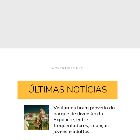
ADVERTISEMENT
ÚLTIMAS NOTÍCIAS
Visitantes tiram proveito do
Mailza
Blog
parque de diversão da
Expoacre; entre
tieta
do
frequentadores, crianças,
Ana
Accioly:
jovens e adultos
Castela
Tarauacá