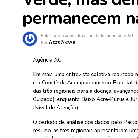
permanecem n
Publicado
5 anos atrás
em
26 de junho de 2021
AcreNews
Por
Agência AC
Em mais uma entrevista coletiva realizada 
e o Comitê de Acompanhamento Especial da 
das três regionais para a doença, avançand
Cuidado), enquanto Baixo Acre-Purus e Ju
(Nível de Atenção).
O período de análise dos dados pelo Pact
resumo, as três regionais apresentaram uma