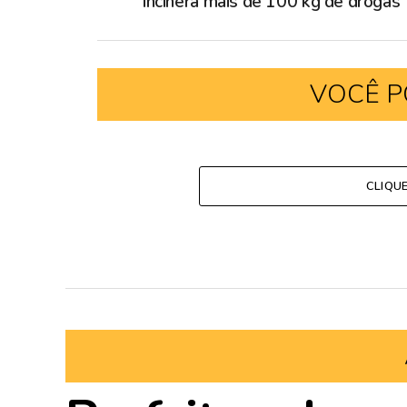
incinera mais de 100 kg de drogas
VOCÊ P
CLIQU