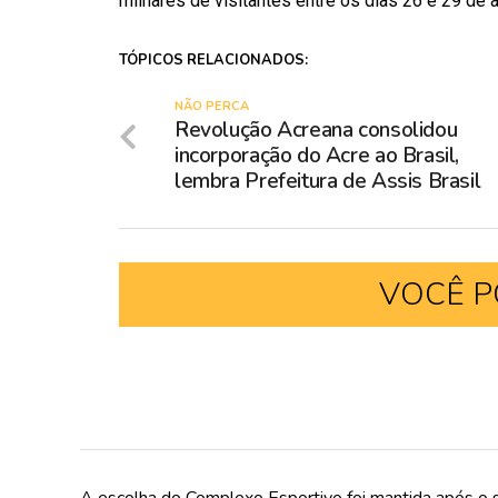
milhares de visitantes entre os dias 26 e 29 de 
TÓPICOS RELACIONADOS:
NÃO PERCA
Revolução Acreana consolidou
incorporação do Acre ao Brasil,
lembra Prefeitura de Assis Brasil
VOCÊ P
A escolha do Complexo Esportivo foi mantida após o s