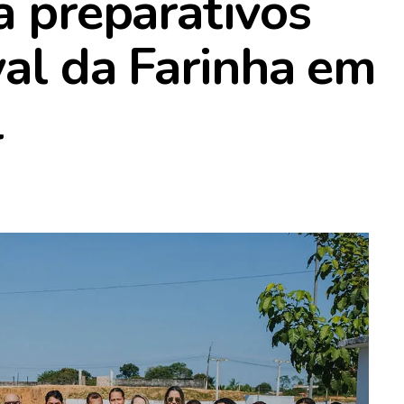
a preparativos
val da Farinha em
l